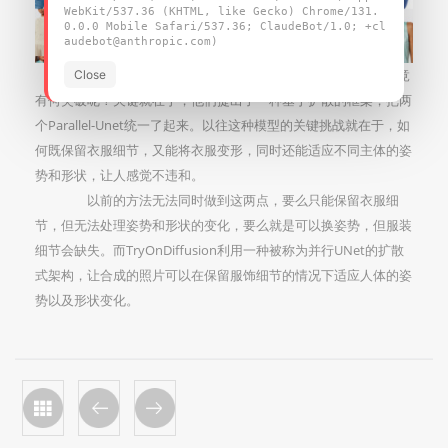
WebKit/537.36 (KHTML, like Gecko) Chrome/131.
0.0.0 Mobile Safari/537.36; ClaudeBot/1.0; +cl
audebot@anthropic.com)
其实各种
换装
的AI早就有不少了，
谷歌
的这个AI模型究竟
Close
有何突破呢？关键就在于，他们提出了一种基于扩散的框架，把两
个Parallel-Unet统一了起来。以往这种模型的关键挑战就在于，如
何既保留衣服细节，又能将衣服变形，同时还能适应不同主体的姿
势和形状，让人感觉不违和。
以前的方法无法同时做到这两点，要么只能保留衣服细
节，但无法处理姿势和形状的变化，要么就是可以换姿势，但服装
细节会缺失。而TryOnDiffusion利用一种被称为并行UNet的扩散
式架构，让合成的照片可以在保留服饰细节的情况下适应人体的姿
势以及形状变化。