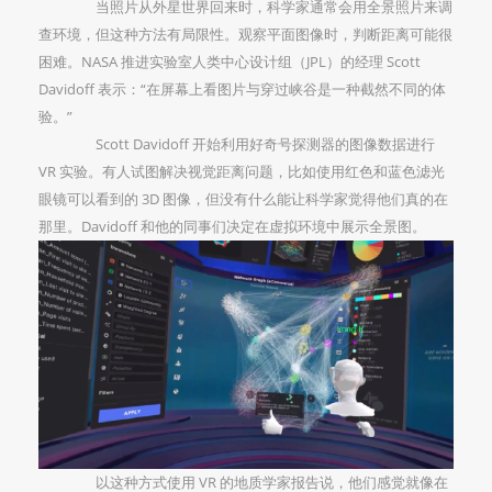
当照片从外星世界回来时，科学家通常会用全景照片来调
查环境，但这种方法有局限性。观察平面图像时，判断距离可能很
困难。NASA 推进实验室人类中心设计组（JPL）的经理 Scott
Davidoff 表示：“在屏幕上看图片与穿过峡谷是一种截然不同的体
验。”
Scott Davidoff 开始利用好奇号探测器的图像数据进行
VR 实验。有人试图解决视觉距离问题，比如使用红色和蓝色滤光
眼镜可以看到的 3D 图像，但没有什么能让科学家觉得他们真的在
那里。Davidoff 和他的同事们决定在虚拟环境中展示全景图。
以这种方式使用 VR 的地质学家报告说，他们感觉就像在