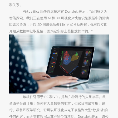
和关系。
Virtualitics 现任首席技术官 Donalek 表示：“我们称之为
智能探索。我们正在使用 AI 和 3D 可视化来快速识别数据中的驱动
因素和关系，并以 2D 图形无法做到的方式推动理解，你可以立即
开始从数据中获取见解，因为它实际上是拖放操作的。”
该软件适用于 PC 和 VR，并与几种流行的头显兼容。虽
然该平台设计用于任何有大量数据的地方，但它目前最常用于银
行、零售和医学研究。它可以可视化从电子表格到大型“数据湖”的
任何内容，而无需将数据从其驻留位置移动。Donalek 表示，该公