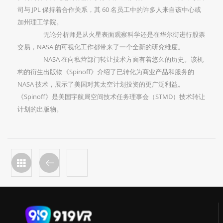
司与 JPL 保持着合作关系，其 60 名员工中的许多人来自该中心或
加州理工学院。
无论分析师是从火星表面观察科学还是在华尔街进行股票
交易，NASA 的可视化工作都带来了一个全新的研究维度。
NASA 在向私营部门转让技术方面有着悠久的历史。该机
构的衍生出版物《Spinoff》介绍了已转化为商业产品和服务的
NASA 技术，展示了美国对其太空计划投资的更广泛利益。
《Spinoff》是美国宇航局空间技术任务理事会（STMD）技术转让
计划的出版物。