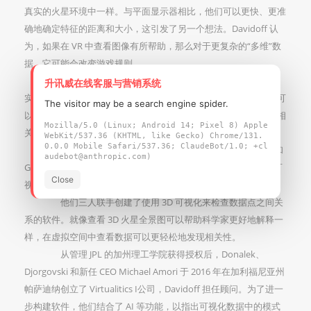
真实的火星环境中一样。与平面显示器相比，他们可以更快、更准
确地确定特征的距离和大小，这引发了另一个想法。Davidoff 认
为，如果在 VR 中查看图像有所帮助，那么对于更复杂的“多维”数
据，它可能会改变游戏规则。
Davidoff 表示：“当你把网络图看成一个 3D 系统时，事
升讯威在线客服与营销系统
实证明你的感知会有所不同。我们创造了一个数据世界，分析师可
The visitor may be a search engine spider.
以查看任何科学或工程问题，并比平面版本更清楚地看到模式和相
Mozilla/5.0 (Linux; Android 14; Pixel 8) Apple
关性。”
WebKit/537.36 (KHTML, like Gecko) Chrome/131.
0.0.0 Mobile Safari/537.36; ClaudeBot/1.0; +cl
与此同时，加州理工学院（Caltech）的 Ciro Donalek 和
audebot@anthropic.com)
George Djorgovski 正在研究如何使用沉浸式环境进行科学数据可
Close
视化和协作。
他们三人联手创建了使用 3D 可视化来检查数据点之间关
系的软件。就像查看 3D 火星全景图可以帮助科学家更好地解释一
样，在虚拟空间中查看数据可以更轻松地发现相关性。
从管理 JPL 的加州理工学院获得授权后，Donalek、
Djorgovski 和新任 CEO Michael Amori 于 2016 年在加利福尼亚州
帕萨迪纳创立了 Virtualitics I公司，Davidoff 担任顾问。为了进一
步构建软件，他们结合了 AI 等功能，以指出可视化数据中的模式