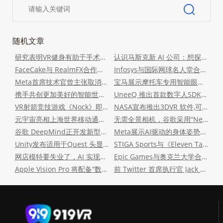
随机文章
研究表明VR健身有助于手术康复
认识马斯克新 AI 公司：想探索世界本质的「xAI」
FaceCake与 RealmFX合作将 AI 和 AR 带入VFX 行业
Infosys与国际网球名人堂合作推出“网球元宇宙博物馆”
Meta首席技术官曾主张取消“VR 一体机”项目
宝马展示摩托车专用智能眼镜ConnectedRide：可显示导航、速度等信息
携手共创更加美好的智能世界！2023世界人工智能大会在沪开幕
UneeQ 推出首款数字人SDK：可在AR/VR 应用中快速构建数字人
VR射箭竞技游戏《Nock》即将上线 SteamVR平台
NASA宣布推出3DVR 软件,可实现数据可视化
元宇宙亮相上海世界移动通信大会
无需全景相机，谷歌采用“NeRF”技术制作全景视频
谷歌 DeepMind正开发新型AI模型Gemini，号称“比 GPT-4 强”
Meta展示AI驱动的身体姿势系统最新成果
Unity发布适用于Quest 头显的MR开发工具
STIGA Sports与《Eleven Table Tennis》合作：将现实乒乓球产品带入VR2
网店模特要失业了，AI 实现一键试衣
Epic Games与奥克兰大学合作创立增强现实中心
Apple Vision Pro 将配备“数字化身网络摄像头”，自动与视频聊天应用集成
前 Twitter 首席执行官 Jack Dorsey 表示 VR 会带来反乌托邦景象