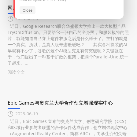
audebot@anthropic.com)
网店模特要失业了，AI 实现一键试衣
Close
2023-06-20
近日，Google Research联合华盛顿大学推出一款大模型产品
TryOnDiffusion。只要给它一张自己的全身照，和服装模特的照
片，就能知道自己穿上这件衣服之后是什么样子了。主打的就是
一个真实。所以，是真人版奇迹暖暖吧？ 其实各种换装的AI
早就有不少了，谷歌的这个AI模型究竟有何突破呢？关键就在
于，他们提出了一种基于扩散的框架，把两个Parallel-Unet统一
了起来。...
阅读全文
Epic Games与奥克兰大学合作创立增强现实中心
2023-06-19
近日，Epic Games 宣布与奥克兰大学、创意研究学院（CCS）
和区域行业参与者联盟的合作伙伴达成合作，创立增强现实中心
（Augmented Reality Center，简称 ARC），向学生介绍尖端